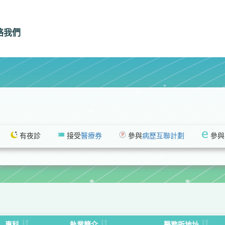
絡我們
有夜診
接受
醫療券
參與
病歷互聯計劃
參與
搜尋
。
專科
執業簡介
醫務所地址