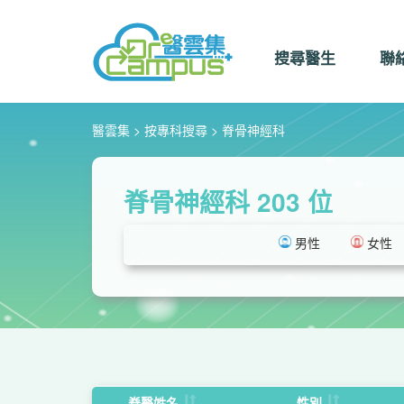
搜尋醫生
聯
醫雲集
按專科搜尋
脊骨神經科
脊骨神經科 203 位
男性
女性
以下是 203 位脊醫名單。想尋找更多醫生？請到
全方位
脊醫姓名
性別